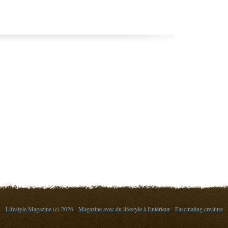
Lifestyle Magazine
(c) 2026 -
Magazine avec du lifestyle à l'intérieur
-
Fascinating creature