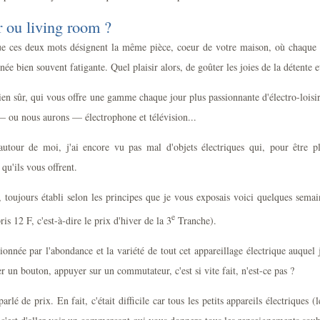
r ou living room ?
e ces deux mots désignent la même pièce, coeur de votre maison, où chaque s
e bien souvent fatigante. Quel plaisir alors, de goûter les joies de la détente e
 bien sûr, qui vous offre une gamme chaque jour plus passionnante d'électro-loi
— ou nous aurons — électrophone et télévision...
autour de moi, j'ai encore vu pas mal d'objets électriques qui, pour être p
 qu'ils vous offrent.
, toujours établi selon les principes que je vous exposais voici quelques se
e
ris 12 F, c'est-à-dire le prix d'hiver de la 3
Tranche).
ée par l'abondance et la variété de tout cet appareillage électrique auquel j'
ner un bouton, appuyer sur un commutateur, c'est si vite fait, n'est-ce pas ?
rlé de prix. En fait, c'était difficile car tous les petits appareils électriques (l